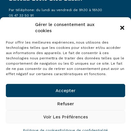
Par téléphone: du lundi au vendredi de 9h30 à 18h30
05 47 33 50 91
Gérer le consentement aux
cookies
Agence Arcachon sur RDV:
34 AVENUE LAMARTINE
33120 ARCACHON
Pour offrir les meilleures expériences, nous utilisons des
technologies telles que les cookies pour stocker et/ou accéder
aux informations des appareils. Le fait de consentir à ces
Agence de Eysines:
technologies nous permettra de traiter des données telles que le
19 AVENUE DU MEDOC
comportement de navigation ou les ID uniques sur ce site. Le fait
33320 ESYSINES
de ne pas consentir ou de retirer son consentement peut avoir un
effet négatif sur certaines caractéristiques et fonctions.
bateaubleubassin@gmail.com
Accepter
Refuser
Voir Les Préférences
© Copyright BATEAU ÉCOLE BLEU BASSIN 2023 – Tous droits
réservés - Réalisé par l'agence Duo Digital
Politique de cookies
Politique de confidentialité