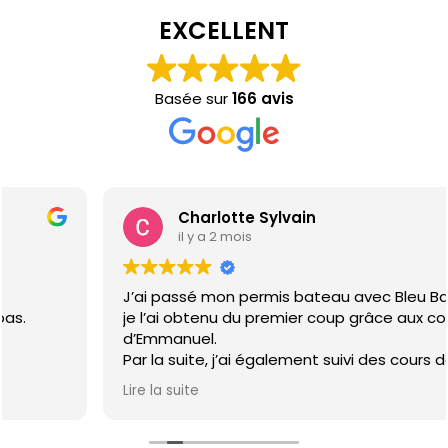
EXCELLENT
Basée sur
166 avis
Charlotte Sylvain
il y a 2 mois
J’ai passé mon permis bateau avec Bleu Bassin et
je l’ai obtenu du premier coup grâce aux conseils
d’Emmanuel.
Par la suite, j’ai également suivi des cours de
perfectionnement avec Corentin, un moniteur très
Lire la suite
pédagogue, patient et sympathique, qui m’a
permis de gagner en confiance.
Je recommande vivement cette équipe.