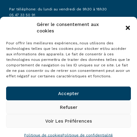
Par téléphone: du lundi au vendredi de 9h30 à 18h30
05 47 33 50 91
Gérer le consentement aux
cookies
Agence Arcachon sur RDV:
34 AVENUE LAMARTINE
33120 ARCACHON
Pour offrir les meilleures expériences, nous utilisons des
technologies telles que les cookies pour stocker et/ou accéder
aux informations des appareils. Le fait de consentir à ces
Agence de Eysines:
technologies nous permettra de traiter des données telles que le
19 AVENUE DU MEDOC
comportement de navigation ou les ID uniques sur ce site. Le fait
33320 ESYSINES
de ne pas consentir ou de retirer son consentement peut avoir un
effet négatif sur certaines caractéristiques et fonctions.
bateaubleubassin@gmail.com
Accepter
Refuser
Voir Les Préférences
© Copyright BATEAU ÉCOLE BLEU BASSIN 2023 – Tous droits
réservés - Réalisé par l'agence Duo Digital
Politique de cookies
Politique de confidentialité